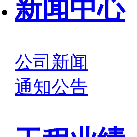
新闻中心
公司新闻
通知公告