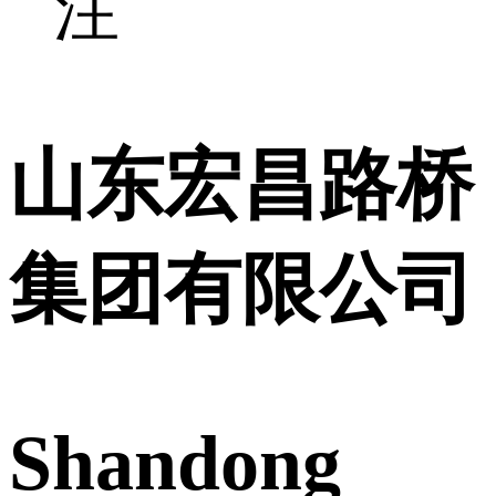
注
山东宏昌路桥
集团有限公司
Shandong