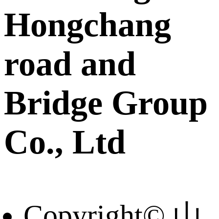
Hongchang
road and
Bridge Group
Co., Ltd
Copyright© 山