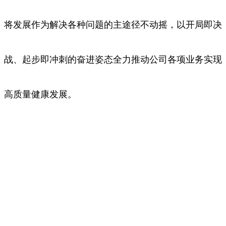
将发展作为解决各种问题的主途径不动摇，以开局即决
战、起步即冲刺的奋进姿态全力推动公司各项业务实现
高质量健康发展。