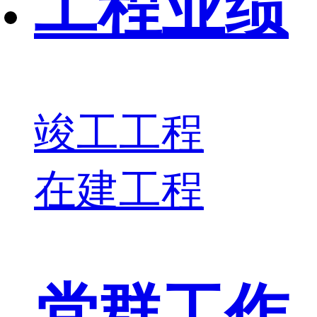
工程业绩
竣工工程
在建工程
党群工作