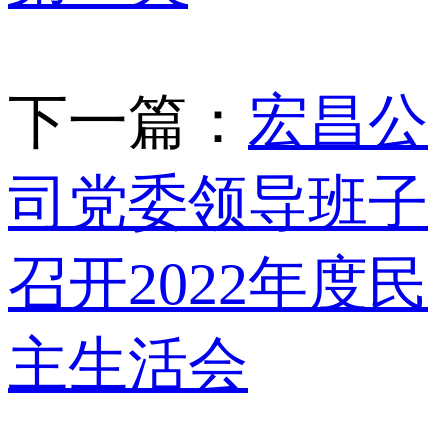
下一篇：
宏昌公
司党委领导班子
召开2022年度民
主生活会