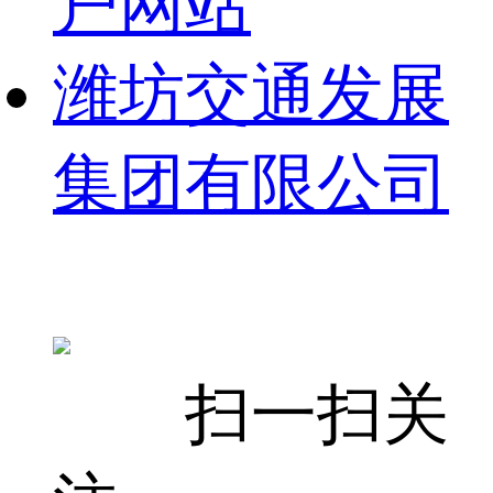
户网站
潍坊交通发展
集团有限公司
扫一扫关