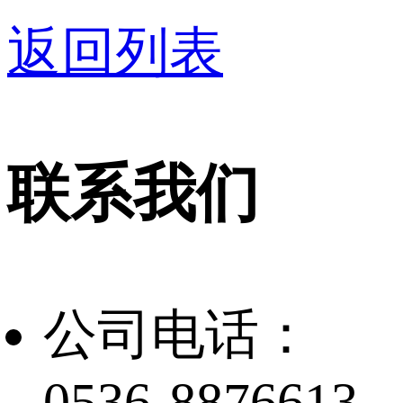
返回列表
联系我们
公司电话：
0536-8876613