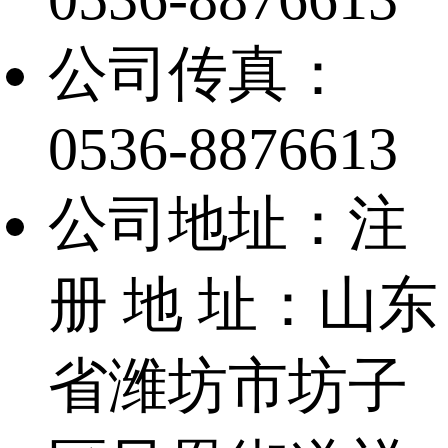
公司传真：
0536-8876613
公司地址：注
册 地 址：山东
省潍坊市坊子