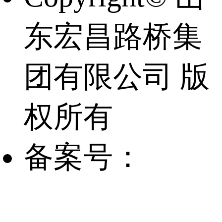
东宏昌路桥集
团有限公司 版
权所有
备案号：
鲁
ICP备