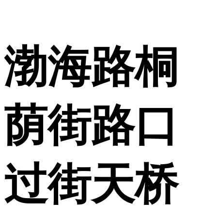
渤海路桐
荫街路口
过街天桥