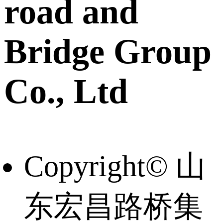
road and
Bridge Group
Co., Ltd
Copyright© 山
东宏昌路桥集