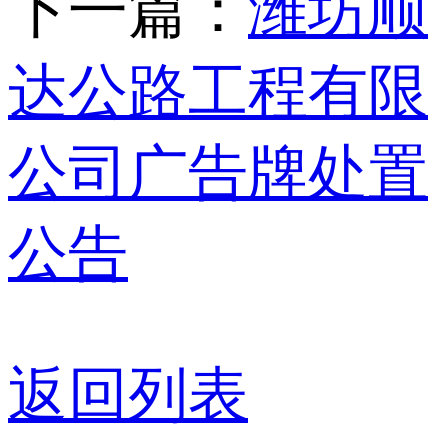
下一篇：
潍坊顺
达公路工程有限
公司广告牌处置
公告
返回列表