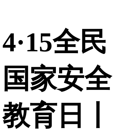
4·15全民
国家安全
教育日丨