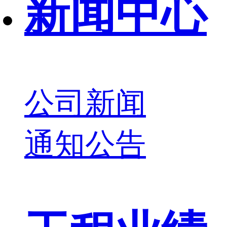
新闻中心
公司新闻
通知公告