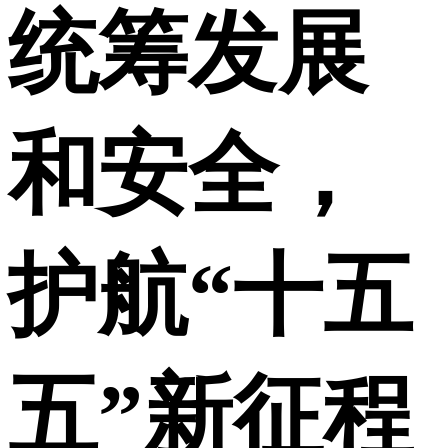
统筹发展
和安全，
护航“十五
五”新征程